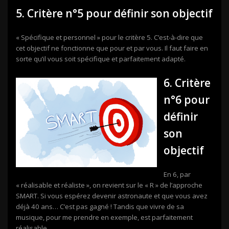
5. Critère n°5 pour définir son objectif
« Spécifique et personnel » pour le critère 5. C’est-à-dire que
cet objectif ne fonctionne que pour et par vous. Il faut faire en
sorte qu’il vous soit spécifique et parfaitement adapté.
6. Critère
n°6 pour
définir
son
objectif
En 6, par
« réalisable et réaliste », on revient sur le « R » de l’approche
SMART. Si vous espérez devenir astronaute et que vous avez
déjà 40 ans… C’est pas gagné ! Tandis que vivre de sa
musique, pour me prendre en exemple, est parfaitement
réalisable.