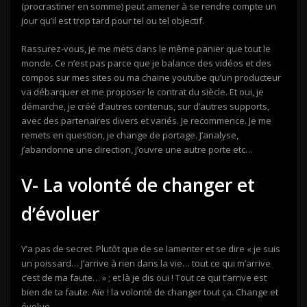
(procrastiner en somme) peut amener à se rendre compte un
jour qu’il est trop tard pour tel ou tel objectif.
Rassurez-vous, je me mets dans le même panier que tout le
monde. Ce n’est pas parce que je balance des vidéos et des
compos sur mes sites ou ma chaine youtube qu’un producteur
va débarquer et me proposer le contrat du siècle. Et oui, je
démarche, je créé d’autres contenus, sur d’autres supports,
avec des partenaires divers et variés. Je recommence. Je me
remets en question, je change de portage. J’analyse,
j’abandonne une direction, j’ouvre une autre porte etc…
V- La volonté de changer et
d’évoluer
Y’a pas de secret. Plutôt que de se lamenter et se dire « je suis
un poissard… J’arrive à rien dans la vie… tout ce qui m’arrive
c’est de ma faute… » ; et là je dis oui ! Tout ce qui t’arrive est
bien de ta faute. Aïe ! la volonté de changer tout ça. Change et
évolue.