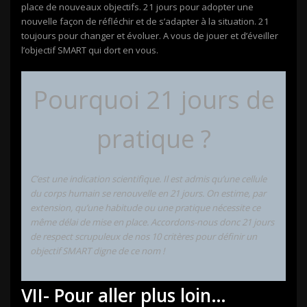
place de nouveaux objectifs. 21 jours pour adopter une
nouvelle façon de réfléchir et de s’adapter à la situation. 21
toujours pour changer et évoluer. A vous de jouer et d’éveiller
l’objectif SMART qui dort en vous.
Pourquoi 21 jours de
pratique ?
C’est une indication scientifique. Il est admis qu’une cellule
du corps humain se renouvelle en 21 jours. On estime, par
extension, qu’une habitude ou une pratique nécessite ce
même délai de mise en place. Accordons-nous donc 21 jours
de respect scrupuleux de nos 10 critères pour définir un
objectif SMART digne de ce nom !
VII- Pour aller plus loin…