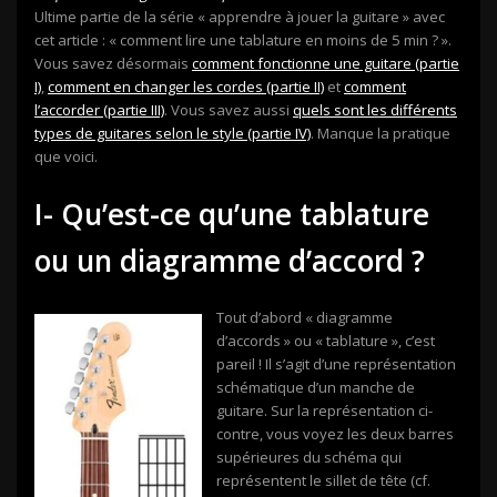
Ultime partie de la série « apprendre à jouer la guitare » avec
cet article : « comment lire une tablature en moins de 5 min ? ».
Vous savez désormais
comment fonctionne une guitare (partie
I)
,
comment en changer les cordes (partie II)
et
comment
l’accorder (partie III)
. Vous savez aussi
quels sont les différents
types de guitares selon le style (partie IV)
. Manque la pratique
que voici.
I- Qu’est-ce qu’une tablature
ou un diagramme d’accord ?
Tout d’abord « diagramme
d’accords » ou « tablature », c’est
pareil ! Il s’agit d’une représentation
schématique d’un manche de
guitare. Sur la représentation ci-
contre, vous voyez les deux barres
supérieures du schéma qui
représentent le sillet de tête (cf.