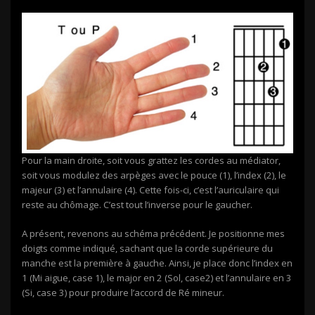
Pour la main droite, soit vous grattez les cordes au médiator,
soit vous modulez des arpèges avec le pouce (1), l’index (2), le
majeur (3) et l’annulaire (4). Cette fois-ci, c’est l’auriculaire qui
reste au chômage. C’est tout l’inverse pour le gaucher.
A présent, revenons au schéma précédent. Je positionne mes
doigts comme indiqué, sachant que la corde supérieure du
manche est la première à gauche. Ainsi, je place donc l’index en
1 (Mi aigue, case 1), le major en 2 (Sol, case2) et l’annulaire en 3
(Si, case 3) pour produire l’accord de Ré mineur.