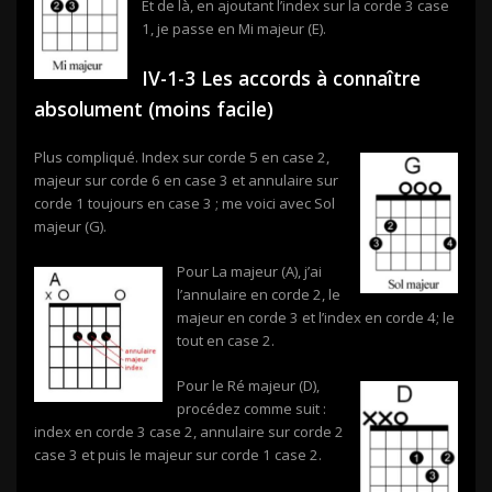
Et de là, en ajoutant l’index sur la corde 3 case
1, je passe en Mi majeur (E).
IV-1-3 Les accords à connaître
absolument (moins facile)
Plus compliqué. Index sur corde 5 en case 2,
majeur sur corde 6 en case 3 et annulaire sur
corde 1 toujours en case 3 ; me voici avec Sol
majeur (G).
Pour La majeur (A), j’ai
l’annulaire en corde 2, le
majeur en corde 3 et l’index en corde 4; le
tout en case 2.
Pour le Ré majeur (D),
procédez comme suit :
index en corde 3 case 2, annulaire sur corde 2
case 3 et puis le majeur sur corde 1 case 2.