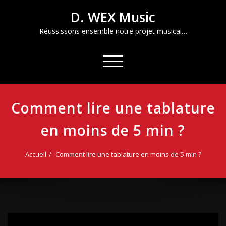
Aller
D. WEX Music
au
contenu
Réussissons ensemble notre projet musical…
Afficher/masquer
la
navigation
Comment lire une tablature
en moins de 5 min ?
Accueil
Comment lire une tablature en moins de 5 min ?