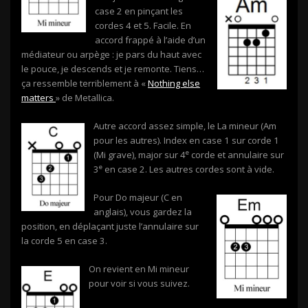
case 2 en pinçant les
cordes 4 et 5. Facile. En
accord frappé à l’aide d’un
médiateur ou arpège : je pars du haut avec
le pouce, je descends et je remonte. Tiens…
ça ressemble terriblement à «
Nothing else
matters
» de Metallica.
Autre accord assez simple, le La mineur (Am
pour les autres). Index en case 1 sur corde 1
e
(Mi grave), major sur 4
corde et annulaire sur
e
3
en case 2. Les autres cordes sont à vide.
Pour Do majeur (C en
anglais), vous gardez la
position, en déplaçant juste l’annulaire sur
la corde 5 en case 3.
On revient en Mi mineur
pour voir si vous suivez.