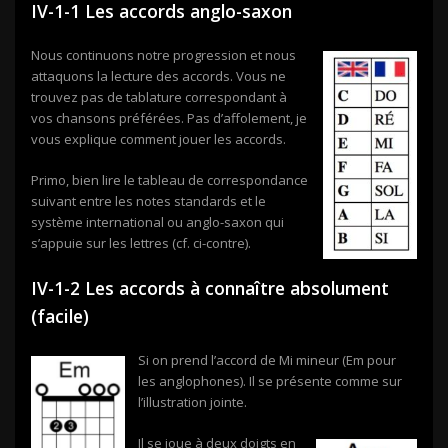
IV-1-1 Les accords anglo-saxon
Nous continuons notre progression et nous
attaquons la lecture des accords. Vous ne
trouvez pas de tablature correspondant à
vos chansons préférées. Pas d’affolement, je
vous explique comment jouer les accords.
Primo, bien lire le tableau de correspondance
suivant entre les notes standards et le
système international ou anglo-saxon qui
s’appuie sur les lettres (cf. ci-contre).
IV-1-2 Les accords à connaître absolument
(facile)
Si on prend l’accord de Mi mineur (Em pour
les anglophones). Il se présente comme sur
l’illustration jointe.
Il se joue à deux doigts en