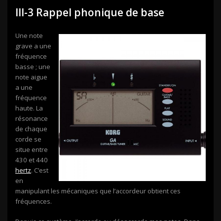
III-3 Rappel phonique de base
Une note
grave a une
fréquence
basse ; une
note aigue
a une
fréquence
haute. La
résonance
de chaque
corde se
situe entre
430 et 440
hertz
. C’est
en
manipulant les mécaniques que l’accordeur obtient ces
fréquences.