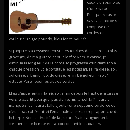
ceux d’un piano ou
d’une harpe.
Puisque, vous le
savez, la harpe se
compose de
cordes de
couleurs : rouge pour do, bleu foncé pour fa.
Si j’appuie successivement sur les touches de la corde la plus
grave (mi) de ma guitare depuis la tête vers la caisse, je
diminue la longueur de la corde et progresse d’un demi ton à
chaque pression. Et je constitue les notes mi, fa, fa dièse, sol,
sol dièse, si bémol, do, do dièse, ré, mi bémol et mi (soit 1
octave). Pareil pour les autres cordes.
Elles s’appellent mi, la, ré, sol, si, mi depuis le haut de la caisse
vers le bas. Et pourquoi pas do, ré, mi, fa, sol, la ? Il aurait
manqué si et il aurait fallu ajouter une septième corde, ce qui
n’était pas cohérent, et l’ensemble se serait trop rapproché de
la harpe. Non, la finalité de la guitare était d’augmenter la
fréquence de la note en raccourcissant le diapason.