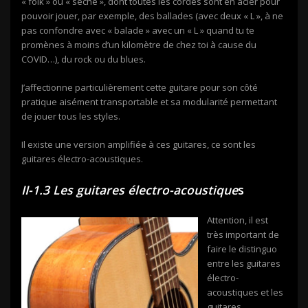
« folk » ou « sèche », dont toutes les cordes sont en acier pour
pouvoir jouer, par exemple, des ballades (avec deux « L », à ne
pas confondre avec « balade » avec un « L » quand tu te
promènes à moins d’un kilomètre de chez toi à cause du
COVID…), du rock ou du blues.
J’affectionne particulièrement cette guitare pour son côté
pratique aisément transportable et sa modularité permettant
de jouer tous les styles.
Il existe une version amplifiée à ces guitares, ce sont les
guitares électro-acoustiques.
II-1.3 Les guitares électro-acoustique
s
Attention, il est
très important de
faire le distinguo
entre les guitares
électro-
acoustiques et les
guitares