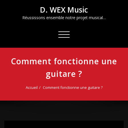
Aller
D. WEX Music
au
contenu
Réussissons ensemble notre projet musical…
Afficher/masquer
la
navigation
Comment fonctionne une
guitare ?
Accueil
Comment fonctionne une guitare ?