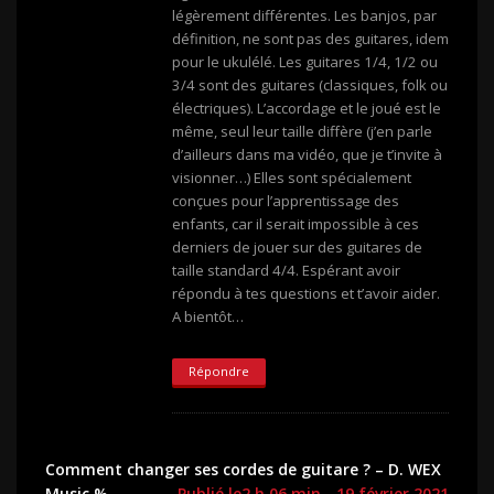
légèrement différentes. Les banjos, par
définition, ne sont pas des guitares, idem
pour le ukulélé. Les guitares 1/4, 1/2 ou
3/4 sont des guitares (classiques, folk ou
électriques). L’accordage et le joué est le
même, seul leur taille diffère (j’en parle
d’ailleurs dans ma vidéo, que je t’invite à
visionner…) Elles sont spécialement
conçues pour l’apprentissage des
enfants, car il serait impossible à ces
derniers de jouer sur des guitares de
taille standard 4/4. Espérant avoir
répondu à tes questions et t’avoir aider.
A bientôt…
Répondre
Comment changer ses cordes de guitare ? – D. WEX
Music %
Publié le2 h 06 min - 19 février 2021