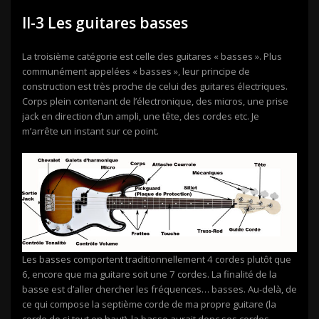
II-3 Les guitares basses
La troisième catégorie est celle des guitares « basses ». Plus
communément appelées « basses », leur principe de
construction est très proche de celui des guitares électriques.
Corps plein contenant de l’électronique, des micros, une prise
jack en direction d’un ampli, une tête, des cordes etc. Je
m’arrête un instant sur ce point.
Les basses comportent traditionnellement 4 cordes plutôt que
6, encore que ma guitare soit une 7 cordes. La finalité de la
basse est d’aller chercher les fréquences… basses. Au-delà, de
ce qui compose la septième corde de ma propre guitare (la
corde de si tout en haut), la basse aurait donc ses cordes