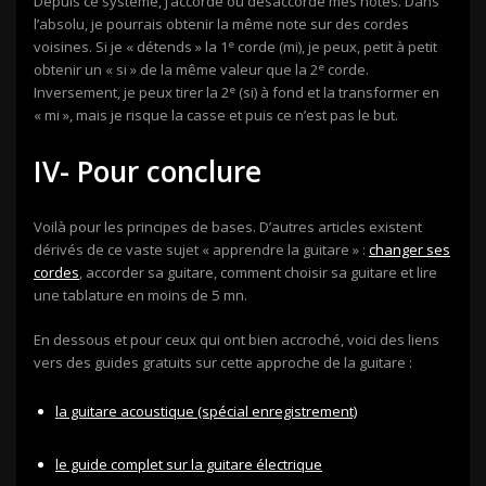
Depuis ce système, j’accorde ou désaccorde mes notes. Dans
l’absolu, je pourrais obtenir la même note sur des cordes
e
voisines. Si je « détends » la 1
corde (mi), je peux, petit à petit
e
obtenir un « si » de la même valeur que la 2
corde.
e
Inversement, je peux tirer la 2
(si) à fond et la transformer en
« mi », mais je risque la casse et puis ce n’est pas le but.
IV- Pour conclure
Voilà pour les principes de bases. D’autres articles existent
dérivés de ce vaste sujet « apprendre la guitare » :
changer ses
cordes
, accorder sa guitare, comment choisir sa guitare et lire
une tablature en moins de 5 mn.
En dessous et pour ceux qui ont bien accroché, voici des liens
vers des guides gratuits sur cette approche de la guitare :
la guitare acoustique (spécial enregistrement)
le guide complet sur la guitare électrique