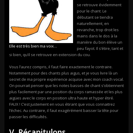
se retrouve évidemment
pour le chant. Le
débutant se tiendra
naturellement, en
revanche, trop droit les
mains dans le dos à la
manière du bon élève un
Elle est très bien ma voix…
peu fayot. Il s’étire, tant et
si bien, qu’il se retrouve en extension du cou.
Vous l’aurez compris, il faut faire exactement le contraire.
Notamment pour des chants plus aigus, et je vous livre là un
secret de ma propre expérience acquise avec mon coach vocal.
On pourrait penser que les notes basses de chant s’obtiennent
plus facilement par une position du corps ramassée et les plus
aigües avec le corps en position ultra haute et hyper étiré.
FAUX ! C’est justement en vous étirant que vous connaitrez
l’échec. Au contraire, il faut exagérément baisser la tête pour
passer les difficultés.
V. Récapitulons