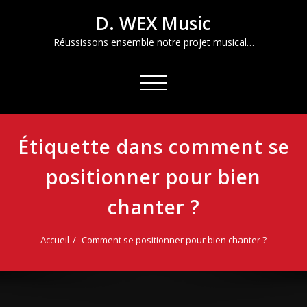
Aller
D. WEX Music
au
contenu
Réussissons ensemble notre projet musical…
Afficher/masquer
la
navigation
Étiquette dans comment se
positionner pour bien
chanter ?
Accueil
Comment se positionner pour bien chanter ?