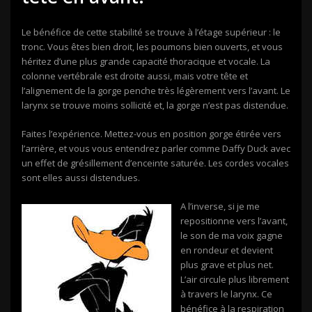
Le bénéfice de cette stabilité se trouve à l’étage supérieur : le
tronc. Vous êtes bien droit, les poumons bien ouverts, et vous
héritez d’une plus grande capacité thoracique et vocale. La
colonne vertébrale est droite aussi, mais votre tête et
l’alignement de la gorge penche très légèrement vers l’avant. Le
larynx se trouve moins sollicité et, la gorge n’est pas distendue.
Faites l’expérience. Mettez-vous en position gorge étirée vers
l’arrière, et vous vous entendrez parler comme Daffy Duck avec
un effet de grésillement d’enceinte saturée. Les cordes vocales
sont elles aussi distendues.
A l’inverse, si je me
repositionne vers l’avant,
le son de ma voix gagne
en rondeur et devient
plus grave et plus net.
L’air circule plus librement
à travers le larynx. Ce
bénéfice à la respiration