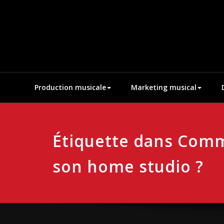
Aller
au
contenu
Production musicale
Marketing musical
Étiquette dans Com
son home studio ?