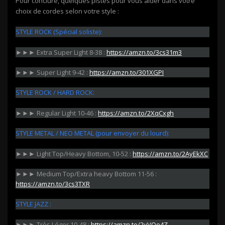
Pour conclure, quelques pistes pour vous aider dans votre
choix de cordes selon votre style :
STYLE ROCK (Spécial soliste):
►►► Extra Super Light 8-38 :
https://amzn.to/3cs31m3
►►► Super Light 9-42 :
https://amzn.to/301XGPI
STYLE ROCK / HARD ROCK:
►►► Regular Light 10-46 :
https://amzn.to/2XqCxgh
STYLE METAL / NEO METAL (pour envoyer du lourd):
►►► Light Top/Heavy Bottom, 10-52 :
https://amzn.to/2AyEkXC
►►► Medium Top/Extra heavy Bottom 11-56 :
https://amzn.to/3cs3TXR
STYLE JAZZ :
►►► Très Léger 10-48 :
https://amzn.to/2yVQo4Z