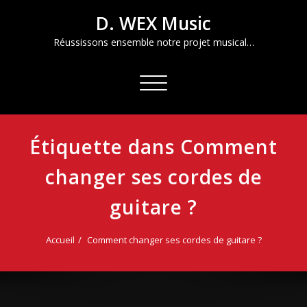
Aller
D. WEX Music
au
contenu
Réussissons ensemble notre projet musical…
Afficher/masquer
la
navigation
Étiquette dans Comment
changer ses cordes de
guitare ?
Accueil
Comment changer ses cordes de guitare ?