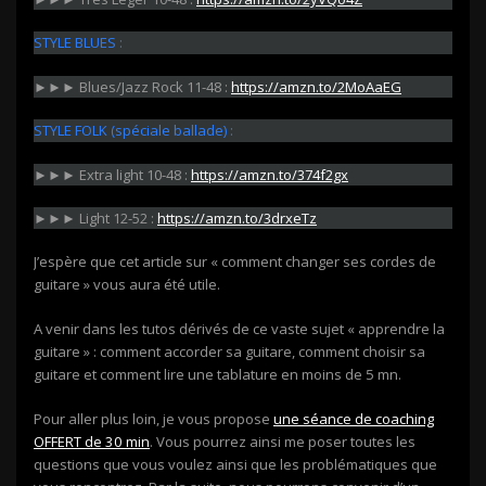
STYLE BLUES :
►►► Blues/Jazz Rock 11-48 :
https://amzn.to/2MoAaEG
STYLE FOLK (spéciale ballade) :
►►► Extra light 10-48 :
https://amzn.to/374f2gx
►►► Light 12-52 :
https://amzn.to/3drxeTz
J’espère que cet article sur « comment changer ses cordes de
guitare » vous aura été utile.
A venir dans les tutos dérivés de ce vaste sujet « apprendre la
guitare » : comment accorder sa guitare, comment choisir sa
guitare et comment lire une tablature en moins de 5 mn.
Pour aller plus loin, je vous propose
une séance de coaching
OFFERT de 30 min
. Vous pourrez ainsi me poser toutes les
questions que vous voulez ainsi que les problématiques que