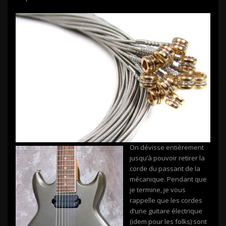
On dévisse entièrement
jusqu’à pouvoir retirer la
corde du passant de la
mécanique. Pendant que
je termine, je vous
rappelle que les cordes
d’une guitare électrique
(idem pour les folks) sont