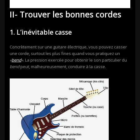
II- Trouver les bonnes cordes
1. L’inévitable casse
Concrètement sur une guitare électrique, vous pouvez casser
une corde, surtout les plus fines quand vous pratiquez un
«
bend
».
La pression exercée pour obtenir le son particulier du
bend
peut, malheureusement, conduire à la casse.