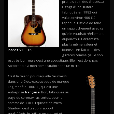
prenais soin des choses…).
Il s’agit d’une guitare
fabriquée en 1982 qui
valait environ 400 € à
l’époque. Difficile de faire
un rapprochement avec ce
qu’elle vaudrait réellement
aujourd’hui. L’argent n’a
plus la même valeur et
Ibanez n’en fait plus des
Ibanez V300 BS
guitares comme ça. Le son
est très bon, mais c’est une acoustique. Elle n’est donc pas
raccordable à mon home studio sans un micro.
C’est la raison pour laquelle j’ai investi
dans une électroacoustique de marque
Lag, modèle T80DCE, qui est une
entreprise
française
. Bon, fabriquée au
pays du coronavirus certes, pour la
somme de 330 €. Equipée de micro
Shadow, c’est un bon rapport
qualité/prix. Je l’utilise en concert et