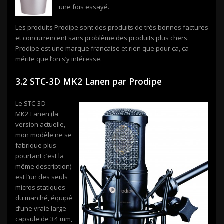
une fois essayé.
Les produits Prodipe sont des produits de très bonnes factures
et concurrencent sans problème des produits plus chers.
Prodipe est une marque française et rien que pour ça, ça
mérite que l’on s’y intéresse.
3.2 STC-3D MK2 Lanen par Prodipe
Le STC-3D
MK2 Lanen (la
version actuelle,
mon modèle ne se
fabrique plus
pourtant c’est la
même description)
est l’un des seuls
micros statiques
du marché, équipé
d’une vraie large
capsule de 34 mm,