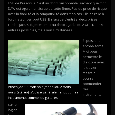
USB de Presonus. C’est un choix raisonnable, sachant que mon
DAW est également issue de cette firme. Pas de prise de risque
avec la fiabilité et la compatibilité dans mon cas. Elle se relie à
l’ordinateur par port USB. En façade d’entrée, deux prises
combo jack/XLR. Je résume : au choix 2 jacks ou 2 XLR. Donc 4
entrées possibles, mais non simultanées.
Et puis, une
entrée/sortie
Midi pour
permettre le
dialogue avec
le clavier
maitre qui
pourra
commander
Prises jack : 1 trait noir (mono) ou 2 traits
des
noirs (stéréo), s’utilise généralement pour les
instruments
instruments comme les guitares…
sur le
logiciel.