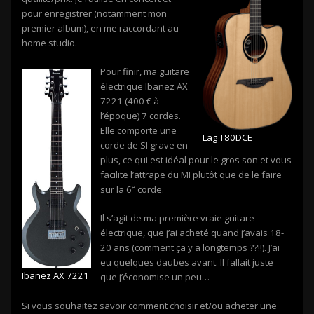
pour enregistrer (notamment mon
premier album), en me raccordant au
home studio.
Pour finir, ma guitare
électrique Ibanez AX
7221 (400 € à
l’époque) 7 cordes.
Elle comporte une
Lag T80DCE
corde de SI grave en
plus, ce qui est idéal pour le gros son et vous
facilite l’attrape du MI plutôt que de le faire
e
sur la 6
corde.
Il s’agit de ma première vraie guitare
électrique, que j’ai acheté quand j’avais 18-
20 ans (comment ça y a longtemps ??!!). J’ai
eu quelques daubes avant. Il fallait juste
Ibanez AX 7221
que j’économise un peu…
Si vous souhaitez savoir comment choisir et/ou acheter une