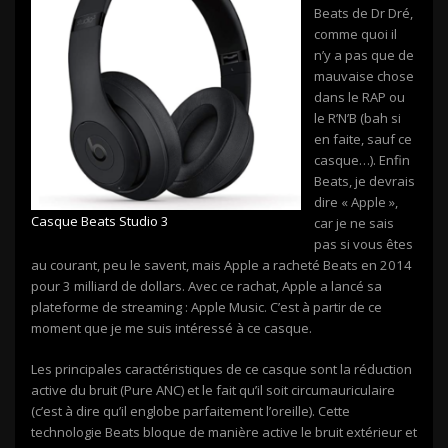
Beats de Dr Dré,
comme quoi il
n’y a pas que de
mauvaise chose
dans le RAP ou
le R’N’B (bah si
en faite, sauf ce
casque…). Enfin
Beats, je devrais
dire « Apple »,
Casque Beats Studio 3
car je ne sais
pas si vous êtes
au courant, peu le savent, mais Apple a racheté Beats en 2014
pour 3 milliard de dollars. Avec ce rachat, Apple a lancé sa
plateforme de streaming : Apple Music. C’est à partir de ce
moment que je me suis intéressé à ce casque.
Les principales caractéristiques de ce casque sont la réduction
active du bruit (Pure ANC) et le fait qu’il soit circumauriculaire
(c’est à dire qu’il englobe parfaitement l’oreille). Cette
technologie Beats bloque de manière active le bruit extérieur et