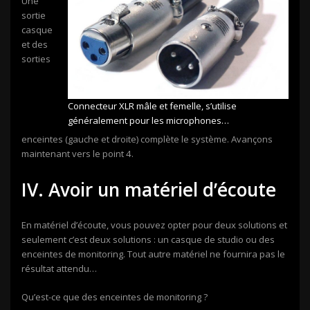
Une
sortie
casque
et des
sorties
Connecteur XLR mâle et femelle, s’utilise
généralement pour les microphones…
enceintes (gauche et droite) complète le système. Avançons
maintenant vers le point 4.
IV. Avoir un matériel d’écoute
En matériel d’écoute, vous pouvez opter pour deux solutions et
seulement c’est deux solutions : un casque de studio ou des
enceintes de monitoring. Tout autre matériel ne fournira pas le
résultat attendu…
Qu’est-ce que des enceintes de monitoring ?