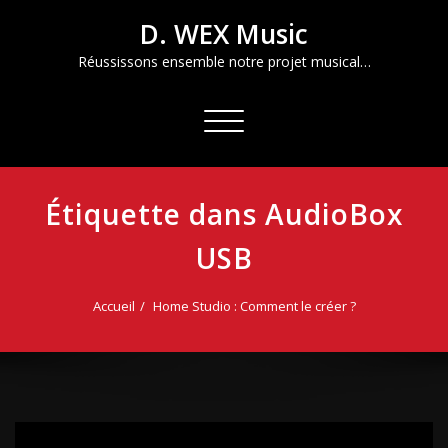
Aller
D. WEX Music
au
contenu
Réussissons ensemble notre projet musical…
Afficher/masquer
la
navigation
Étiquette dans AudioBox
USB
Accueil
Home Studio : Comment le créer ?