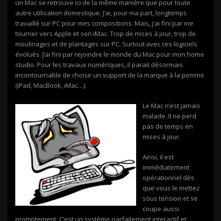
un Mac se retrouve ici de la même manière que pour toute
autre utilisation domestique. J’ai, pour ma part, longtemps
travaillé sur PC pour mes compositions. Mais, j’ai fini par me
tourner vers Apple et son iMac. Trop de mises à jour, trop de
moulinages et de plantages sur PC. Surtout avec ces logiciels
évolués. J’ai fini par rejoindre le monde du Mac pour mon home
studio. Pour les travaux numériques, il parait désormais
incontournable de choisir un support de la marque à la pomme
(iPad, MacBook, iMac…).
Le Mac n’est jamais
malade. Il ne perd
pas de temps en
mises à jour.
Ainsi, il est
immédiatement
opérationnel dès
que vous le mettez
sous tension et se
coupe aussi
promptement. C’est un système parfaitement interactif et